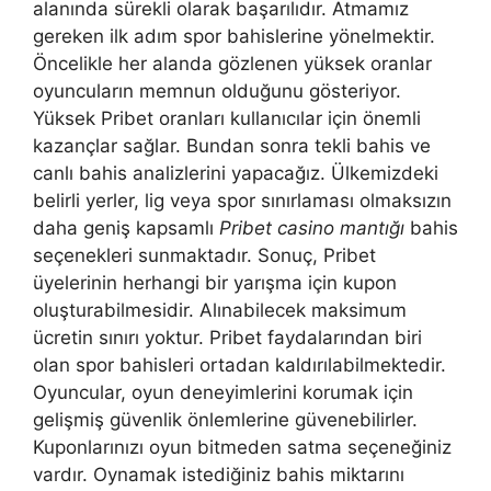
alanında sürekli olarak başarılıdır. Atmamız
gereken ilk adım spor bahislerine yönelmektir.
Öncelikle her alanda gözlenen yüksek oranlar
oyuncuların memnun olduğunu gösteriyor.
Yüksek Pribet oranları kullanıcılar için önemli
kazançlar sağlar. Bundan sonra tekli bahis ve
canlı bahis analizlerini yapacağız. Ülkemizdeki
belirli yerler, lig veya spor sınırlaması olmaksızın
daha geniş kapsamlı
Pribet casino mantığı
bahis
seçenekleri sunmaktadır. Sonuç, Pribet
üyelerinin herhangi bir yarışma için kupon
oluşturabilmesidir. Alınabilecek maksimum
ücretin sınırı yoktur. Pribet faydalarından biri
olan spor bahisleri ortadan kaldırılabilmektedir.
Oyuncular, oyun deneyimlerini korumak için
gelişmiş güvenlik önlemlerine güvenebilirler.
Kuponlarınızı oyun bitmeden satma seçeneğiniz
vardır. Oynamak istediğiniz bahis miktarını