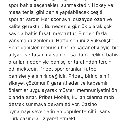
spor bahis seçenekleri sunmaktadır. Hokey ve
masa tenisi gibi bahis yapılabilecek çeşitli
sporlar vardır. Her spor aynı düzeyde özen ve
kalite gerektirir. Bu nedenle günlük olarak çok
sayıda bahis fırsatı mevcuttur. Binden fazla
yarışma düzenlendi. Hafta sonunuz yükselişte.
Spor bahisleri menüsü her ne kadar etkileyici bir
altyapı ve tasarıma sahip olsa da öncelikle bahis
oranları nedeniyle bahisçiler tarafından tercih
edilmektedir. Pribet spor oranları futbol
bahisleriyle sınırlı değildir. Pribet, birinci sınıf
şikayet çözümünü garanti eder ve kapsamlı
önlemler uygulayarak müşteri memnuniyetini ön
planda tutar. Pribet Mobile, kullanıcılarına mobil
destek sunmaya devam ediyor. Casino
oynamayı sevenlerin en popüler tercihi lisanslı
Türk casinoları ziyaret etmektir.