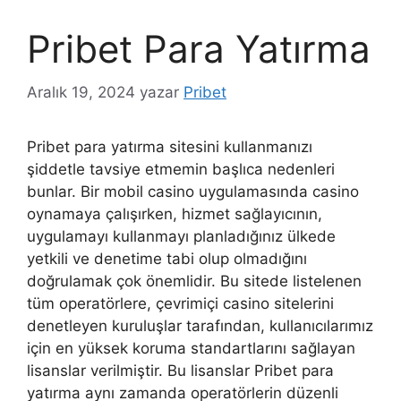
Pribet Para Yatırma
Aralık 19, 2024
yazar
Pribet
Pribet para yatırma sitesini kullanmanızı
şiddetle tavsiye etmemin başlıca nedenleri
bunlar. Bir mobil casino uygulamasında casino
oynamaya çalışırken, hizmet sağlayıcının,
uygulamayı kullanmayı planladığınız ülkede
yetkili ve denetime tabi olup olmadığını
doğrulamak çok önemlidir. Bu sitede listelenen
tüm operatörlere, çevrimiçi casino sitelerini
denetleyen kuruluşlar tarafından, kullanıcılarımız
için en yüksek koruma standartlarını sağlayan
lisanslar verilmiştir. Bu lisanslar Pribet para
yatırma aynı zamanda operatörlerin düzenli