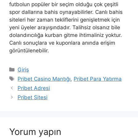
futbolun popüler bir seçim olduğu çok çeşitli
spor dallarına bahis oynayabilirler. Canlı bahis
siteleri her zaman tekliflerini genişletmek için
yeni üyeler arayışındadır. Talihsiz olsanız bile
dolandırıcılığa kurban gitme ihtimaliniz yoktur.
Canlı sonuçlara ve kuponlara anında erişim
görüntülenebilir.
Kategoriler
Giriş
Etiketler
Pribet Casino Mantığı
,
Pribet Para Yatırma
Pribet Adresi
Pribet Sitesi
Yorum yapın