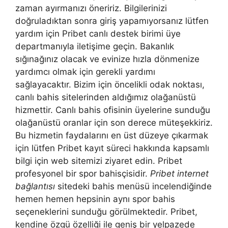
zaman ayırmanızı öneririz. Bilgilerinizi
doğruladıktan sonra giriş yapamıyorsanız lütfen
yardım için Pribet canlı destek birimi üye
departmanıyla iletişime geçin. Bakanlık
sığınağınız olacak ve evinize hızla dönmenize
yardımcı olmak için gerekli yardımı
sağlayacaktır. Bizim için öncelikli odak noktası,
canlı bahis sitelerinden aldığımız olağanüstü
hizmettir. Canlı bahis ofisinin üyelerine sunduğu
olağanüstü oranlar için son derece müteşekkiriz.
Bu hizmetin faydalarını en üst düzeye çıkarmak
için lütfen Pribet kayıt süreci hakkında kapsamlı
bilgi için web sitemizi ziyaret edin. Pribet
profesyonel bir spor bahisçisidir.
Pribet internet
bağlantısı
sitedeki bahis menüsü incelendiğinde
hemen hemen hepsinin aynı spor bahis
seçeneklerini sunduğu görülmektedir. Pribet,
kendine özgü özelliği ile geniş bir yelpazede