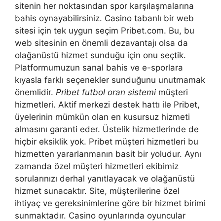
sitenin her noktasından spor karşılaşmalarına
bahis oynayabilirsiniz. Casino tabanlı bir web
sitesi için tek uygun seçim Pribet.com. Bu, bu
web sitesinin en önemli dezavantajı olsa da
olağanüstü hizmet sunduğu için onu seçtik.
Platformumuzun sanal bahis ve e-sporlara
kıyasla farklı seçenekler sunduğunu unutmamak
önemlidir.
Pribet futbol oran sistemi
müşteri
hizmetleri. Aktif merkezi destek hattı ile Pribet,
üyelerinin mümkün olan en kusursuz hizmeti
almasını garanti eder. Üstelik hizmetlerinde de
hiçbir eksiklik yok. Pribet müşteri hizmetleri bu
hizmetten yararlanmanın basit bir yoludur. Aynı
zamanda özel müşteri hizmetleri ekibimiz
sorularınızı derhal yanıtlayacak ve olağanüstü
hizmet sunacaktır. Site, müşterilerine özel
ihtiyaç ve gereksinimlerine göre bir hizmet birimi
sunmaktadır. Casino oyunlarında oyuncular