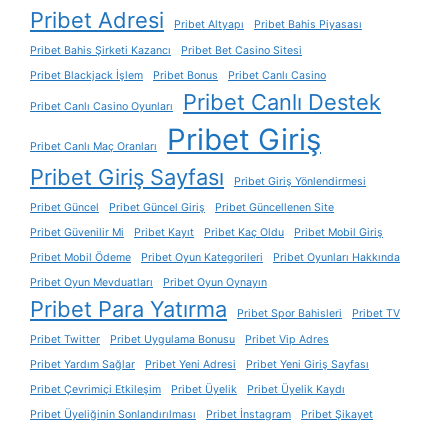
Pribet Adresi
Pribet Altyapı
Pribet Bahis Piyasası
Pribet Bahis Şirketi Kazancı
Pribet Bet Casino Sitesi
Pribet Blackjack İşlem
Pribet Bonus
Pribet Canlı Casino
Pribet Canlı Destek
Pribet Canlı Casino Oyunları
Pribet Giriş
Pribet Canlı Maç Oranları
Pribet Giriş Sayfası
Pribet Giriş Yönlendirmesi
Pribet Güncel
Pribet Güncel Giriş
Pribet Güncellenen Site
Pribet Güvenilir Mi
Pribet Kayıt
Pribet Kaç Oldu
Pribet Mobil Giriş
Pribet Mobil Ödeme
Pribet Oyun Kategorileri
Pribet Oyunları Hakkında
Pribet Oyun Mevduatları
Pribet Oyun Oynayın
Pribet Para Yatırma
Pribet Spor Bahisleri
Pribet TV
Pribet Twitter
Pribet Uygulama Bonusu
Pribet Vip Adres
Pribet Yardım Sağlar
Pribet Yeni Adresi
Pribet Yeni Giriş Sayfası
Pribet Çevrimiçi Etkileşim
Pribet Üyelik
Pribet Üyelik Kaydı
Pribet Üyeliğinin Sonlandırılması
Pribet İnstagram
Pribet Şikayet