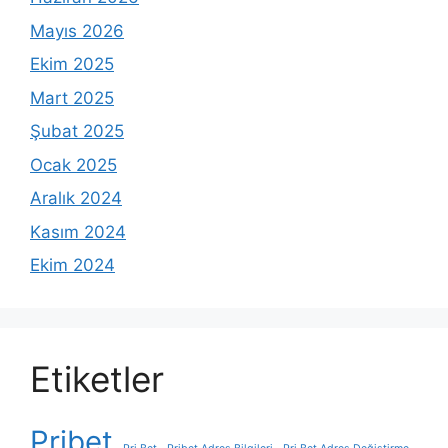
Mayıs 2026
Ekim 2025
Mart 2025
Şubat 2025
Ocak 2025
Aralık 2024
Kasım 2024
Ekim 2024
Etiketler
Pribet