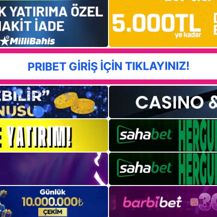
PRIBET GİRİŞ İÇİN TIKLAYINIZ!