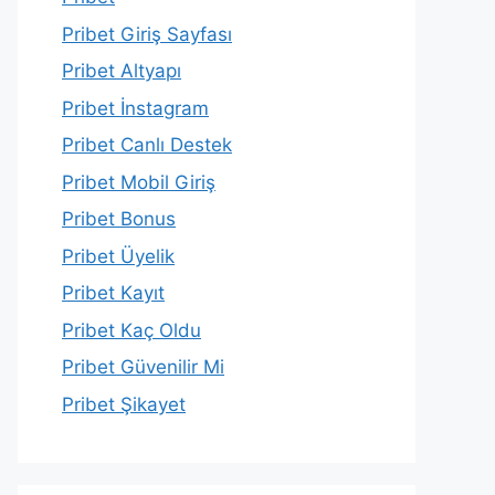
Pribet Giriş Sayfası
Pribet Altyapı
Pribet İnstagram
Pribet Canlı Destek
Pribet Mobil Giriş
Pribet Bonus
Pribet Üyelik
Pribet Kayıt
Pribet Kaç Oldu
Pribet Güvenilir Mi
Pribet Şikayet