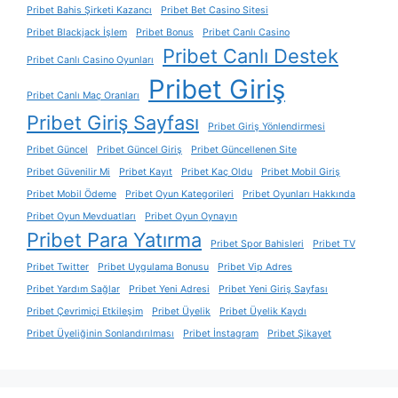
Pribet Bahis Şirketi Kazancı
Pribet Bet Casino Sitesi
Pribet Blackjack İşlem
Pribet Bonus
Pribet Canlı Casino
Pribet Canlı Destek
Pribet Canlı Casino Oyunları
Pribet Giriş
Pribet Canlı Maç Oranları
Pribet Giriş Sayfası
Pribet Giriş Yönlendirmesi
Pribet Güncel
Pribet Güncel Giriş
Pribet Güncellenen Site
Pribet Güvenilir Mi
Pribet Kayıt
Pribet Kaç Oldu
Pribet Mobil Giriş
Pribet Mobil Ödeme
Pribet Oyun Kategorileri
Pribet Oyunları Hakkında
Pribet Oyun Mevduatları
Pribet Oyun Oynayın
Pribet Para Yatırma
Pribet Spor Bahisleri
Pribet TV
Pribet Twitter
Pribet Uygulama Bonusu
Pribet Vip Adres
Pribet Yardım Sağlar
Pribet Yeni Adresi
Pribet Yeni Giriş Sayfası
Pribet Çevrimiçi Etkileşim
Pribet Üyelik
Pribet Üyelik Kaydı
Pribet Üyeliğinin Sonlandırılması
Pribet İnstagram
Pribet Şikayet