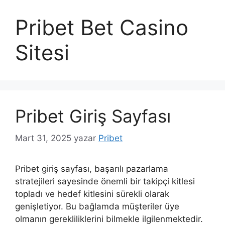
Pribet Bet Casino
Sitesi
Pribet Giriş Sayfası
Mart 31, 2025
yazar
Pribet
Pribet giriş sayfası, başarılı pazarlama
stratejileri sayesinde önemli bir takipçi kitlesi
topladı ve hedef kitlesini sürekli olarak
genişletiyor. Bu bağlamda müşteriler üye
olmanın gerekliliklerini bilmekle ilgilenmektedir.