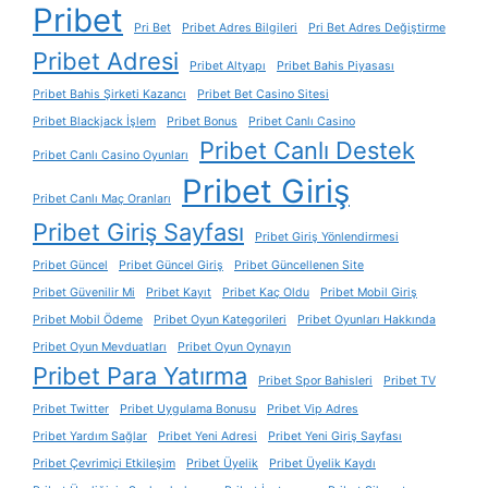
Pribet
Pri Bet
Pribet Adres Bilgileri
Pri Bet Adres Değiştirme
Pribet Adresi
Pribet Altyapı
Pribet Bahis Piyasası
Pribet Bahis Şirketi Kazancı
Pribet Bet Casino Sitesi
Pribet Blackjack İşlem
Pribet Bonus
Pribet Canlı Casino
Pribet Canlı Destek
Pribet Canlı Casino Oyunları
Pribet Giriş
Pribet Canlı Maç Oranları
Pribet Giriş Sayfası
Pribet Giriş Yönlendirmesi
Pribet Güncel
Pribet Güncel Giriş
Pribet Güncellenen Site
Pribet Güvenilir Mi
Pribet Kayıt
Pribet Kaç Oldu
Pribet Mobil Giriş
Pribet Mobil Ödeme
Pribet Oyun Kategorileri
Pribet Oyunları Hakkında
Pribet Oyun Mevduatları
Pribet Oyun Oynayın
Pribet Para Yatırma
Pribet Spor Bahisleri
Pribet TV
Pribet Twitter
Pribet Uygulama Bonusu
Pribet Vip Adres
Pribet Yardım Sağlar
Pribet Yeni Adresi
Pribet Yeni Giriş Sayfası
Pribet Çevrimiçi Etkileşim
Pribet Üyelik
Pribet Üyelik Kaydı