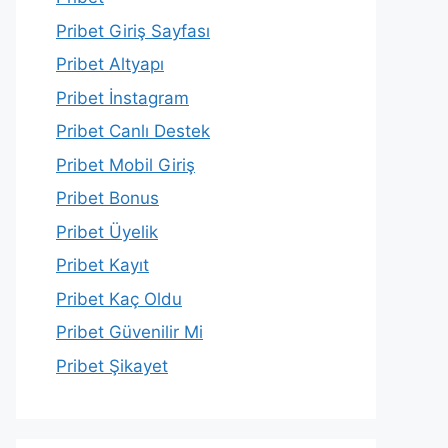
Pribet Giriş Sayfası
Pribet Altyapı
Pribet İnstagram
Pribet Canlı Destek
Pribet Mobil Giriş
Pribet Bonus
Pribet Üyelik
Pribet Kayıt
Pribet Kaç Oldu
Pribet Güvenilir Mi
Pribet Şikayet