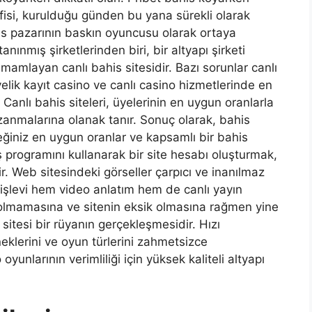
ofisi, kurulduğu günden bu yana sürekli olarak
s pazarının baskın oyuncusu olarak ortaya
nınmış şirketlerinden biri, bir altyapı şirketi
mamlayan canlı bahis sitesidir. Bazı sorunlar canlı
üyelik kayıt casino ve canlı casino hizmetlerinde en
anlı bahis siteleri, üyelerinin en uygun oranlarla
anmalarına olanak tanır. Sonuç olarak, bahis
eğiniz en uygun oranlar ve kapsamlı bir bahis
riş programını kullanarak bir site hesabı oluşturmak,
r. Web sitesindeki görseller çarpıcı ve inanılmaz
l işlevi hem video anlatım hem de canlı yayın
 olmamasına ve sitenin eksik olmasına rağmen yine
sitesi bir rüyanın gerçekleşmesidir. Hızı
neklerini ve oyun türlerini zahmetsizce
 oyunlarının verimliliği için yüksek kaliteli altyapı