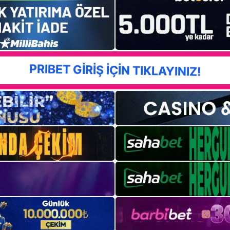
PRIBET GİRİŞ İÇİN TIKLAYINIZ!