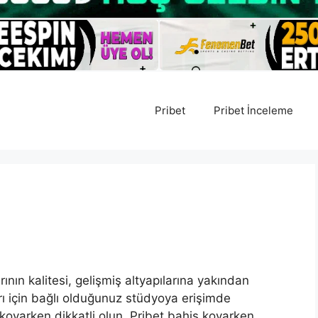
Pribet
Pribet İnceleme
ının kalitesi, gelişmiş altyapılarına yakından
rı için bağlı olduğunuz stüdyoya erişimde
s koyarken dikkatli olun. Pribet bahis koyarken