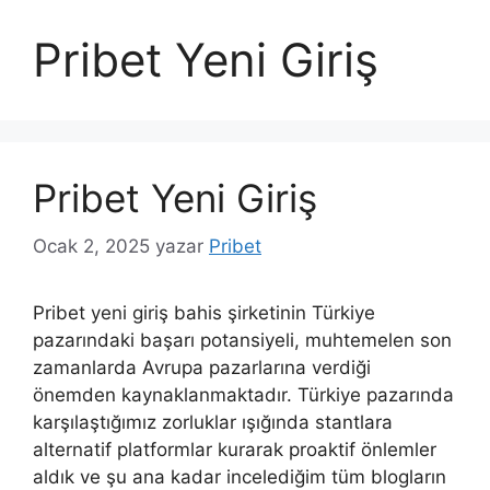
Pribet Yeni Giriş
Pribet Yeni Giriş
Ocak 2, 2025
yazar
Pribet
Pribet yeni giriş bahis şirketinin Türkiye
pazarındaki başarı potansiyeli, muhtemelen son
zamanlarda Avrupa pazarlarına verdiği
önemden kaynaklanmaktadır. Türkiye pazarında
karşılaştığımız zorluklar ışığında stantlara
alternatif platformlar kurarak proaktif önlemler
aldık ve şu ana kadar incelediğim tüm blogların