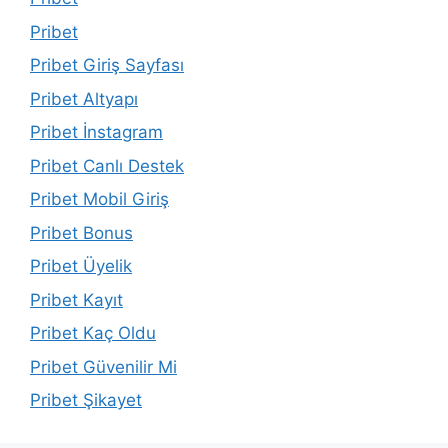
Pribet
Pribet Giriş Sayfası
Pribet Altyapı
Pribet İnstagram
Pribet Canlı Destek
Pribet Mobil Giriş
Pribet Bonus
Pribet Üyelik
Pribet Kayıt
Pribet Kaç Oldu
Pribet Güvenilir Mi
Pribet Şikayet