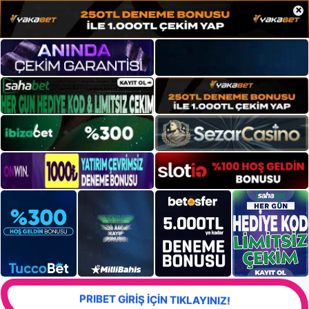
×
PRIBET GİRİŞ İÇİN TIKLAYINIZ!