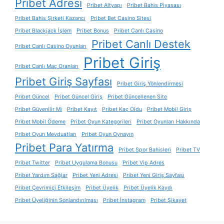
Pribet Adresi
Pribet Altyapı
Pribet Bahis Piyasası
Pribet Bahis Şirketi Kazancı
Pribet Bet Casino Sitesi
Pribet Blackjack İşlem
Pribet Bonus
Pribet Canlı Casino
Pribet Canlı Destek
Pribet Canlı Casino Oyunları
Pribet Giriş
Pribet Canlı Maç Oranları
Pribet Giriş Sayfası
Pribet Giriş Yönlendirmesi
Pribet Güncel
Pribet Güncel Giriş
Pribet Güncellenen Site
Pribet Güvenilir Mi
Pribet Kayıt
Pribet Kaç Oldu
Pribet Mobil Giriş
Pribet Mobil Ödeme
Pribet Oyun Kategorileri
Pribet Oyunları Hakkında
Pribet Oyun Mevduatları
Pribet Oyun Oynayın
Pribet Para Yatırma
Pribet Spor Bahisleri
Pribet TV
Pribet Twitter
Pribet Uygulama Bonusu
Pribet Vip Adres
Pribet Yardım Sağlar
Pribet Yeni Adresi
Pribet Yeni Giriş Sayfası
Pribet Çevrimiçi Etkileşim
Pribet Üyelik
Pribet Üyelik Kaydı
Pribet Üyeliğinin Sonlandırılması
Pribet İnstagram
Pribet Şikayet