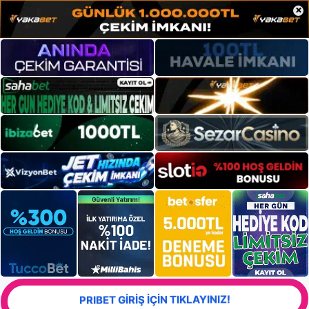
×
PRIBET GİRİŞ İÇİN TIKLAYINIZ!