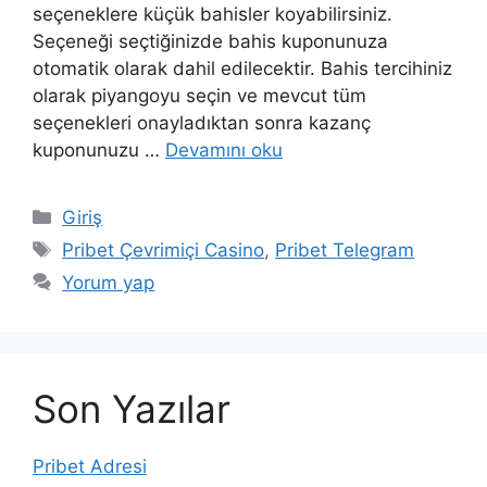
seçeneklere küçük bahisler koyabilirsiniz.
Seçeneği seçtiğinizde bahis kuponunuza
otomatik olarak dahil edilecektir. Bahis tercihiniz
olarak piyangoyu seçin ve mevcut tüm
seçenekleri onayladıktan sonra kazanç
kuponunuzu …
Devamını oku
Kategoriler
Giriş
Etiketler
Pribet Çevrimiçi Casino
,
Pribet Telegram
Yorum yap
Son Yazılar
Pribet Adresi