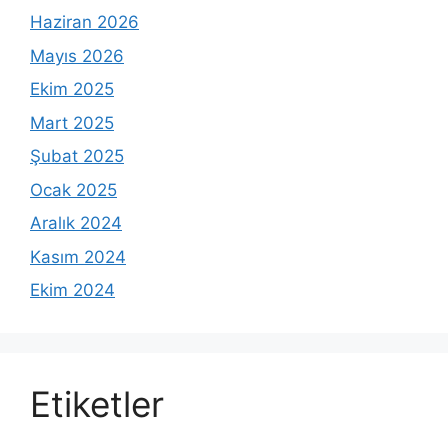
Haziran 2026
Mayıs 2026
Ekim 2025
Mart 2025
Şubat 2025
Ocak 2025
Aralık 2024
Kasım 2024
Ekim 2024
Etiketler